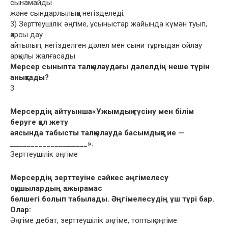
сынамайды
жəне сындарлылыққа негізделеді;
3) Зерттеушілік əңгіме, ұсыныстар жайында күмəн туып,
қарсы дау
айтылып, негізделген дəлел мен сыни тұрғыдан ойлау
арқылы жалғасады.
Мерсер сыныпта талқылаудағы дəлелдің неше түрін
анықтады?
3
Мерсердің айтуынша«Ұжымдық түсіну мен білім
беруге қол жету
аясында табысты талқылауда басымдыққа ие —
___________________».
Зерттеушілік əңгіме
Мерсердің зерттеуіне сəйкес əңгімелесу
оқушылардың ажырамас
бөлшегі болып табылады. Əңгімелесудің үш түрі бар.
Олар:
Əңгіме дебат, зерттеушілік əңгіме, топтық əңгіме