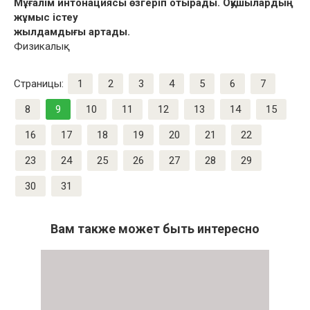
Мұғалім интонациясы өзгеріп отырады. Оқушылардың
жұмыс істеу
жылдамдығы артады.
Физикалық
Страницы:
1
2
3
4
5
6
7
8
9
10
11
12
13
14
15
16
17
18
19
20
21
22
23
24
25
26
27
28
29
30
31
Вам также может быть интересно