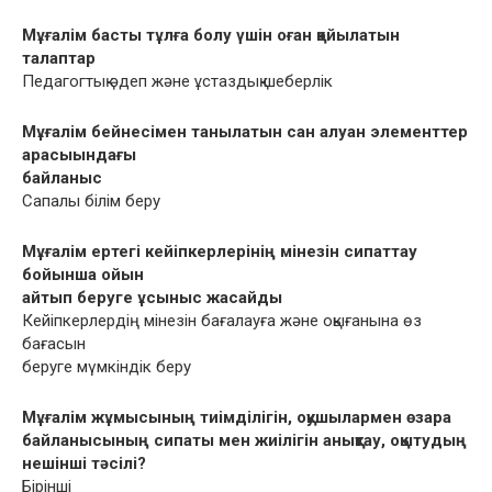
Мұғалім басты тұлға болу үшін оған қойылатын
талаптар
Педагогтық əдеп жəне ұстаздық шеберлік
Мұғалім бейнесімен танылатын сан алуан элементтер
арасыындағы
байланыс
Сапалы білім беру
Мұғалім ертегі кейіпкерлерінің мінезін сипаттау
бойынша ойын
айтып беруге ұсыныс жасайды
Кейіпкерлердің мінезін бағалауға жəне оқығанына өз
бағасын
беруге мүмкіндік беру
Мұғалім жұмысының тиімділігін, оқушылармен өзара
байланысының сипаты мен жиілігін анықтау, оқытудың
нешінші тəсілі?
Бірінші