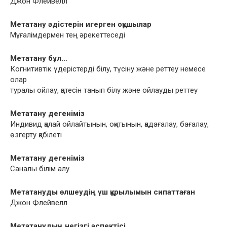
Джон Флейвелл
Метатану əдістерін игерген оқушылар
Мұғалімдермен тең əрекеттеседі
Метатану бұл…
Когнитивтік үдерістерді білу, түсіну жəне реттеу немесе
олар
туралы ойлау, қатесін танып білу жəне ойлауды реттеу
Метатану дегеніміз
Индивид қалай ойлайтынын, оқитынын, қадағалау, бағалау,
өзгерту қабілеті
Метатану дегеніміз
Саналы білім алу
Метатануды өлшеудің үш құрылымын сипаттаған
Джон Флейвелл
Метатанудың негізгі аспектісі