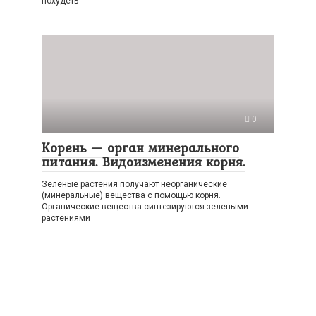
похудеть
0
Корень — орган минерального
питания. Видоизменения корня.
Зеленые растения получают неорганические
(минеральные) вещества с помощью корня.
Органические вещества синтезируются зелеными
растениями