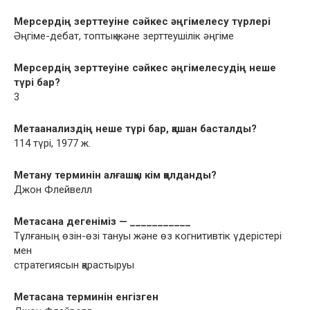
Мерсердің зерттеуіне сəйкес əңгімелесу түрлері
Əңгіме-дебат, топтық жəне зерттеушілік əңгіме
Мерсердің зерттеуіне сəйкес əңгімелесудің неше
түрі бар?
3
Метаанализдің неше түрі бар, қашан басталды?
114 түрі, 1977 ж.
Метану терминін алғашқы кім қолданды?
Джон Флейвелл
Метасана дегеніміз — ___________
Тұлғаның өзін-өзі тануы жəне өз когнитивтік үдерістері
мен
стратегиясын қарастыруы
Метасана терминін енгізген