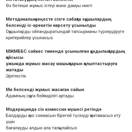
Өз бетінше жұмыс істеуі жəне дамуы ниеті
Методикалық кеңесте сізге сабақта оқушылардың
белсенді іс-əрекетін көрсету ұсынылды
Оқушыларды ойландыратындай тапсырманы түрлердіруге
критерийлер ұсынасыз
МЖМББС сəйкес төменде ұсынылған құндылықтардың
қайсысы
ұжымда жұмыс жасау машықтарын қалыптастыруға
жатады
Əріптестік
Ми белсенді жұмыс жасаған сайын
Адамның оқуға бейімділігі артады
Модерацияда сіз комиссия мүшесі ретінде
Балдарды қою схемасын бірегей түсінуді қамтамасыз ету
үшін
бағалауды алдын ала талқылайсыз