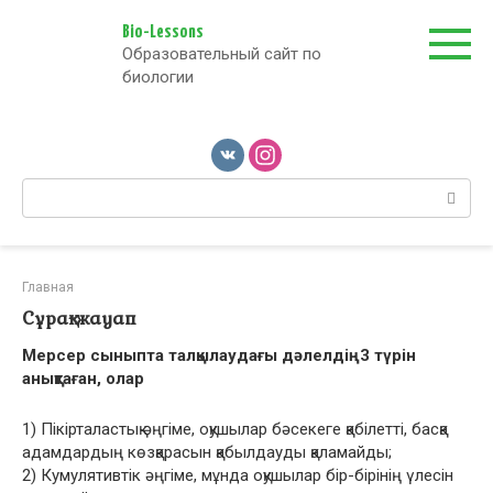
Перейти
к
Bio-Lessons
Образовательный сайт по
контенту
биологии
Поиск:
Главная
Сұрақ-жауап
Мерсер сыныпта талқылаудағы дəлелдің3 түрін
анықтаған, олар
1) Пікірталастық əңгіме, оқушылар бəсекеге қабілетті, басқа
адамдардың көзқарасын қабылдауды қаламайды;
2) Кумулятивтік əңгіме, мұнда оқушылар бір-бірінің үлесін