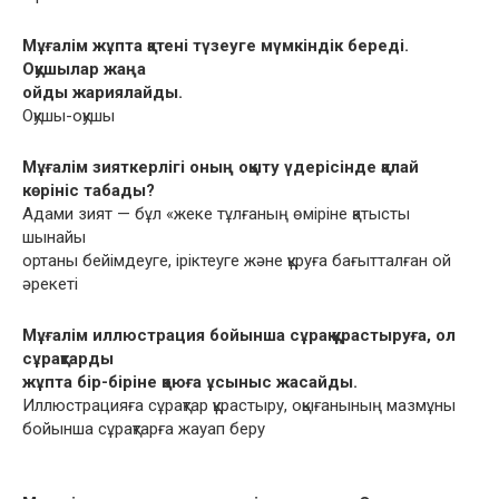
Мұғалім жұпта қатені түзеуге мүмкіндік береді.
Оқушылар жаңа
ойды жариялайды.
Оқушы-оқушы
Мұғалім зияткерлігі оның оқыту үдерісінде қалай
көрініс табады?
Адами зият — бұл «жеке тұлғаның өміріне қатысты
шынайы
ортаны бейімдеуге, іріктеуге жəне құруға бағытталған ой
əрекеті
Мұғалім иллюстрация бойынша сұрақ құрастыруға, ол
сұрақтарды
жұпта бір-біріне қоюға ұсыныс жасайды.
Иллюстрацияға сұрақтар құрастыру, оқығанының мазмұны
бойынша сұрақтарға жауап беру