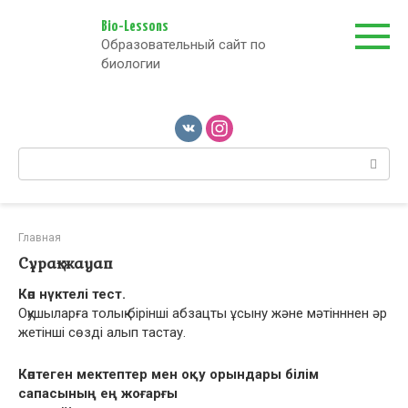
Перейти
к
Bio-Lessons
Образовательный сайт по
контенту
биологии
Поиск:
Главная
Сұрақ-жауап
Көп нүктелі тест.
Оқушыларға толық бірінші абзацты ұсыну жəне мəтінннен əр
жетінші сөзді алып тастау.
Көптеген мектептер мен оқу орындары білім
сапасының ең жоғарғы