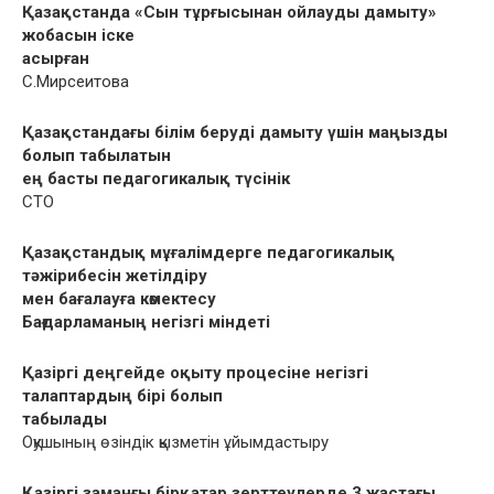
Қазақстанда «Сын тұрғысынан ойлауды дамыту»
жобасын іске
асырған
С.Мирсеитова
Қазақстандағы білім беруді дамыту үшін маңызды
болып табылатын
ең басты педагогикалық түсінік
СТО
Қазақстандық мұғалімдерге педагогикалық
тəжірибесін жетілдіру
мен бағалауға көмектесу
Бағдарламаның негізгі міндеті
Қазіргі деңгейде оқыту процесіне негізгі
талаптардың бірі болып
табылады
Оқушының өзіндік қызметін ұйымдастыру
Қазіргі заманғы бірқатар зерттеулерде 3 жастағы