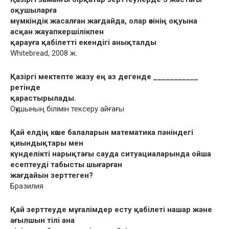
оқушыларға
мүмкіндік жасалған жағдайда, олар өзінің оқуына
асқан жауапкершілікпен
қарауға қабілетті екендігі анықталды
Whitebread, 2008 ж.
Қазіргі мектепте жазу ең аз дегенде ___________
ретінде
қарастырылады.
Оқушының білімін тексеру айғағы
Қай елдің көше балаларын математика пəніндегі
қиындықтары мен
күнделікті нарықтағы сауда ситуациаларында ойша
есептеуді табысты шығарған
жағдайын зерттеген?
Бразилия
Қай зерттеуде мұғалімдер есту қабілеті нашар жəне
ағылшын тілі ана