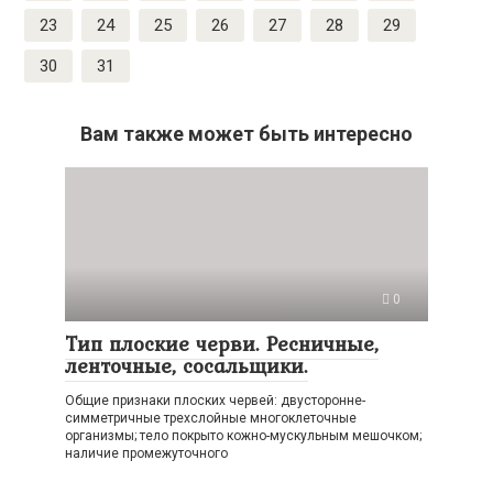
23
24
25
26
27
28
29
30
31
Вам также может быть интересно
0
Тип плоские черви. Ресничные,
ленточные, сосальщики.
Общие признаки плоских червей: двусторонне-
симметричные трехслойные многоклеточные
организмы; тело покрыто кожно-мускульным мешочком;
наличие промежуточного