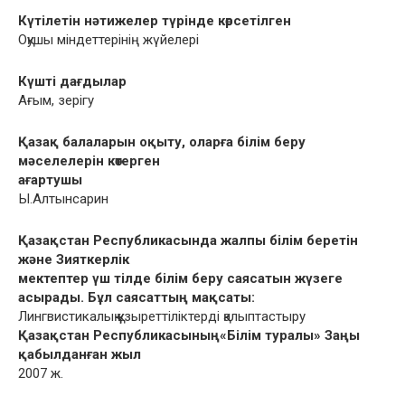
Күтілетін нəтижелер түрінде көрсетілген
Оқушы міндеттерінің жүйелері
Күшті дағдылар
Ағым, зерігу
Қазақ балаларын оқыту, оларға білім беру
мəселелерін көтерген
ағартушы
Ы.Алтынсарин
Қазақстан Республикасында жалпы білім беретін
жəне Зияткерлік
мектептер үш тілде білім беру саясатын жүзеге
асырады. Бұл саясаттың мақсаты:
Лингвистикалық құзыреттіліктерді қалыптастыру
Қазақстан Республикасының«Білім туралы» Заңы
қабылданған жыл
2007 ж.