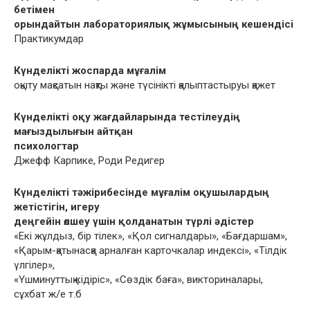
бетімен
орындайтын лабораториялық жұмысының кешендісі
Практикумдар
Күнделікті жоспарда мұғалім
оқыту мақсатын нақты жəне түсінікті қалыптастыруы қажет
Күнделікті оқу жағдайларында тестілеудің
мағыздылығын айтқан
психологтар
Джефф Карпике, Роди Редигер
Күнделікті тəжірибесінде мұғалім оқушылардың
жетістігін, игеру
деңгейін өлшеу үшін қолданатын түрлі əдістер
«Екі жұлдыз, бір тілек», «Қол сигналдары», «Бағдаршам»,
«Қарым-қатынасқа арналған карточкалар индексі», «Тілдік
үлгілер»,
«Үшминуттық кідіріс», «Сөздік баға», викториналары,
сұхбат ж/е т.б