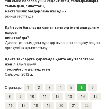
тілі емес балалар үшін кеңейтілген, тапсырмалары
танымдық сипаттағы,
мектепшілік бағдарлама жасады?
Бірінші зерттеуде
Қай тəсіл бағалауда сыныптағы əңгімені анағұрлым
жақсы
сипаттайды?
Диалог: құрылымдағы сұрақтар нысаналы талқылау арқылы
ортақ түсінік қалыптастыру
Қайта тексеруге қарағанда қайта оқу талаптары
жеңіл алып шығу
тəжірибесін дəлелдеген
Саймонс, 2012 ж.
Страницы:
1
2
3
4
5
6
7
8
9
10
11
12
13
14
15
16
17
18
19
20
21
22