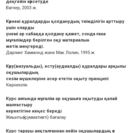
деңгейін көрсетуде
Вагнер, 2003 ж.
Көрнекі құралдарды қолданудың тиімділігін арттыру
үшін оларды
үнемі əр сабаққа қолдану қажет, сонда ғана
мұғалімдер берілген оқу материалын
жетік меңгереді.
Дарлинг Хаммонд жəне Мак Лолин, 1995 ж.
Көру(визуальды), есту(аудиалды) құралдары арқылы
оқушылардың
сезім мүшелеріне əсер ететін оқыту принципі
Көрнекілік
Курс аяғында мұғалім əр оқушыға оқытуды қалай
жалғастыру
керектігіне кеңес береді
Жиынтық(суммативті) бағалау
Курс тарауы аяқталғаннан кейін оқушылардың өз