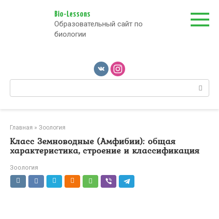
Перейти
к
Bio-Lessons
Образовательный сайт по
контенту
биологии
Поиск:
Главная
»
Зоология
Класс Земноводные (Амфибии): общая
характеристика, строение и классификация
Зоология