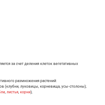
яется за счет деления клеток вегетативных
тивного размножения растений:
в (клубни, луковицы, корневища, усы-столоны);
бли
,
листья
,
корни
);