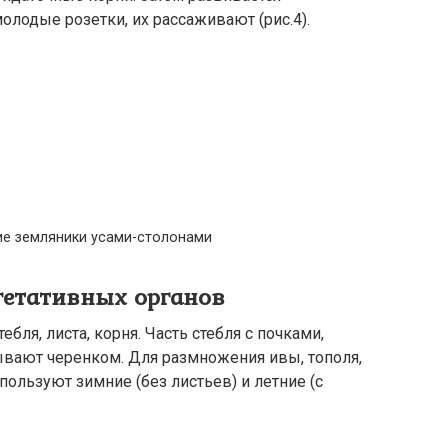
олодые розетки, их рассаживают (рис.4).
ие земляники усами-столонами
гетативных органов
бля, листа, корня. Часть стебля с почками,
вают черенком. Для размножения ивы, тополя,
спользуют зимние (без листьев) и летние (с