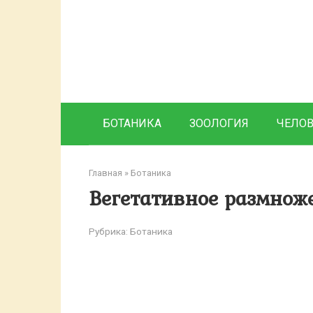
Перейти
к
контенту
БОТАНИКА
ЗООЛОГИЯ
ЧЕЛО
Главная
»
Ботаника
Вегетативное размнож
Рубрика:
Ботаника