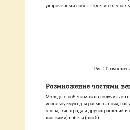
укороченный побег. Отделив от усов м
Рис.4 Размножен
Размножение частями ве
Молодые побеги можно получить из сте
используемую для размножения, назы
клена, винограда и других растений и
листьями) побеги (рис.5).