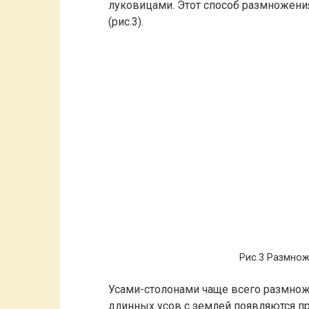
луковицами. Этот способ размножени
(рис.3).
Рис.3 Размно
Усами-столонами чаще всего размнож
длинных усов с землей появляются пр