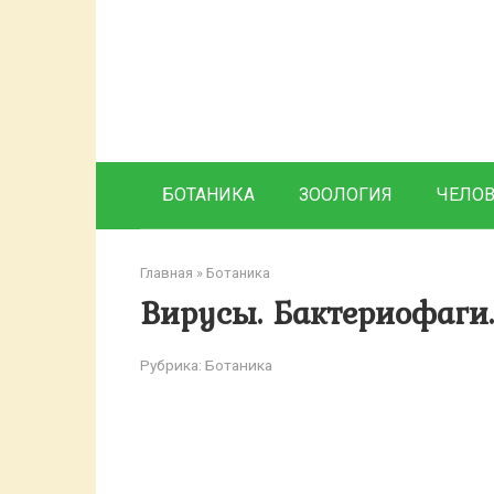
Перейти
к
контенту
БОТАНИКА
ЗООЛОГИЯ
ЧЕЛО
Главная
»
Ботаника
Вирусы. Бактериофаги.
Рубрика:
Ботаника