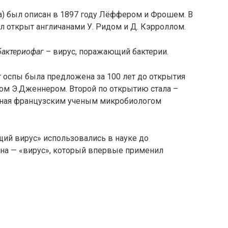
) был описан в 1897 году Лёффером и Фрошем. В
л открыт англичанами У. Ридом и Д. Кэрроллом.
бактериофаг
– вирус, поражающий бактерии.
от оспы была предложена за 100 лет до открытия
чом Э.Дженнером. Второй по открытию стала –
енная французским ученым микробиологом
щий вирус» использовались в науке до
на — «вирус», который впервые применил