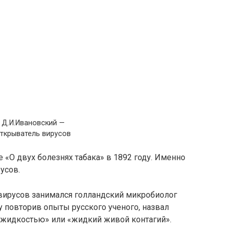
 Д.И.Ивановский —
ткрыватель вирусов
«О двух болезнях табака» в 1892 году. Именно
усов.
вирусов занимался голландский микробиолог
у повторив опыты русского ученого, назвал
 жидкостью» или «жидкий живой контагий».