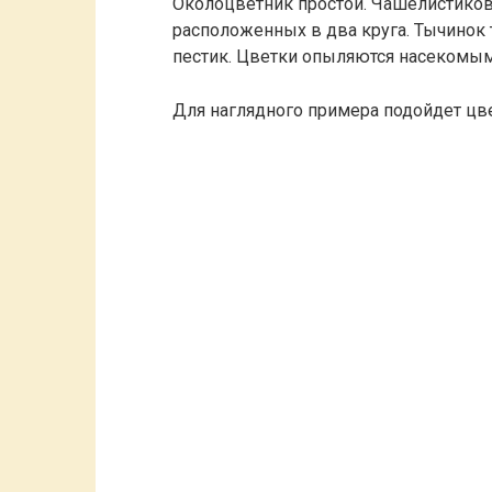
Околоцветник простой. Чашелистиков н
расположенных в два круга. Тычинок 
пестик. Цветки опыляются насекомым
Для наглядного примера подойдет цве