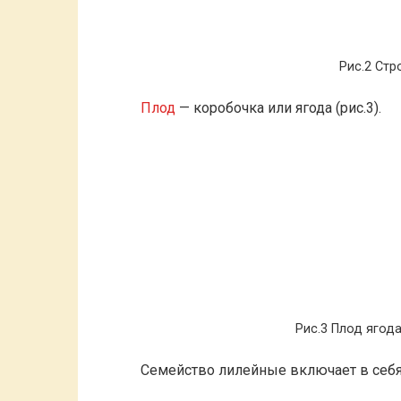
Рис.2 Стр
Плод
— коробочка или ягода (рис.3).
Рис.3 Плод ягода
Семейство лилейные включает в себя