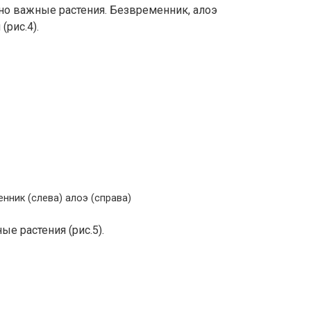
о важные растения. Безвременник, алоэ
(рис.4).
енник (слева) алоэ (справа)
ые растения (рис.5).