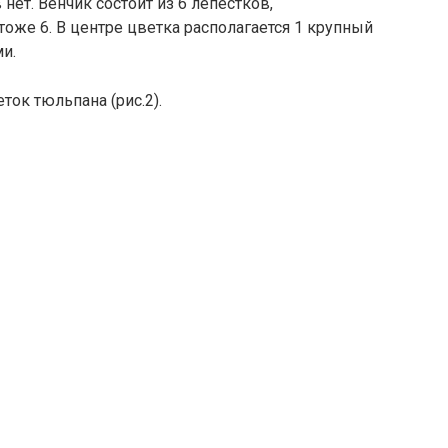
ет. Венчик состоит из 6 лепестков,
тоже 6. В центре цветка располагается 1 крупный
и.
ток тюльпана (рис.2).