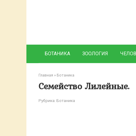
Перейти
к
контенту
БОТАНИКА
ЗООЛОГИЯ
ЧЕЛО
Главная
»
Ботаника
Семейство Лилейные.
Рубрика:
Ботаника