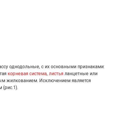
ассу однодольные, с их основными признаками:
атая
корневая система
,
листья
ланцетные или
ым жилкованием. Исключением является
(рис.1).