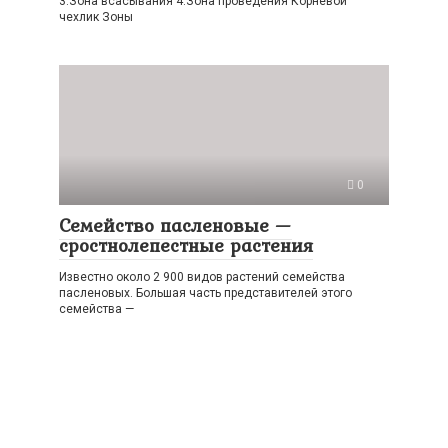
3.Зона всасывания 4.Зона проведения Корневой
чехлик Зоны
0
Семейство пасленовые —
сростнолепестные растения
Известно около 2 900 видов растений семейства
пасленовых. Большая часть представителей этого
семейства —