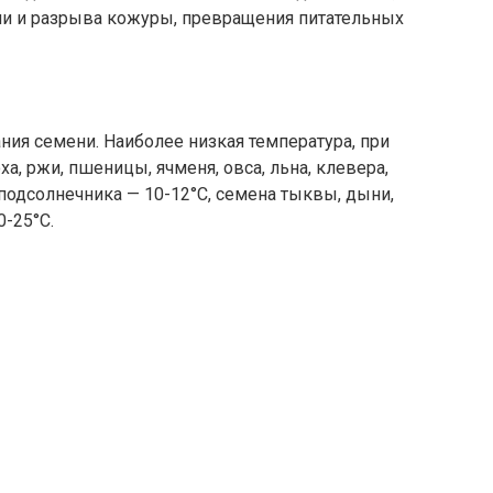
ни и разрыва кожуры, превращения питатель­ных
ия семени. Наиболее низкая темпе­ратура, при
а, ржи, пшеницы, ячменя, овса, льна, клевера,
подсолнечника — 10-12°С, семена тыквы, дыни,
0-25°С.