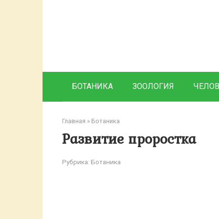
Перейти
к
контенту
БОТАНИКА
ЗООЛОГИЯ
ЧЕЛО
Главная
»
Ботаника
Развитие проростка
Рубрика:
Ботаника