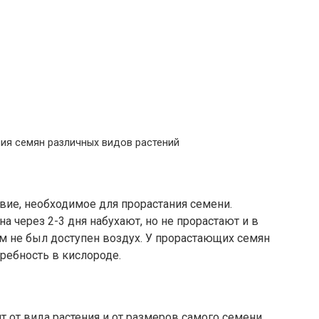
ия семян различных видов растений
вие, необходимое для прора­стания семени.
 через 2-3 дня набухают, но не прорастают и в
м не был доступен воздух. У прорастающих семян
требность в кислороде.
т от вида растения и от размеров са­мого семени.