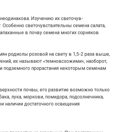
 неодинакова. Изучению их светочув­
. Особенно светочувствительны семена салата,
 запаханные в почву семена многих сорняков
мян родиолы розовой на свету в 1,5-2 раза выше,
тений, их называ­ют «темновсхожими», наоборот,
адии подземно­го прорастания некоторым семенам
оверхности почвы, его развитие возможно только
ака, лука, моркови, помидора, подсолнечника,
и наличии достаточного освещения.