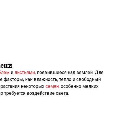
мени
блем
и
листьями
, по­явившееся над землей
.
Для
е факторы, как влажность, тепло и свободный
рорастания некоторых
семян
, особенно мелких
но требуется воздействие света.