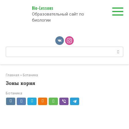
Перейти
к
Bio-Lessons
Образовательный сайт по
контенту
биологии
Поиск:
Главная
»
Ботаника
Зоны корня
Ботаника