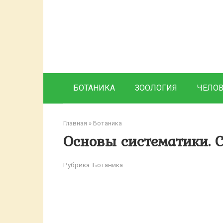
Перейти
к
контенту
БОТАНИКА
ЗООЛОГИЯ
ЧЕЛО
Главная
»
Ботаника
Основы систематики. 
Рубрика:
Ботаника