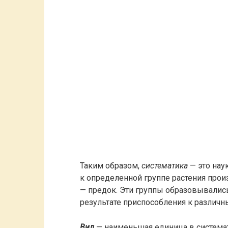
Таким образом,
систематика
— это нау
к определенной группе растения прои
— предок. Эти группы образовывались
результате приспособления к различ
Вид
— наименьшая единица в системати