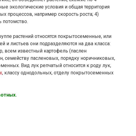
дные экологические условия и общая территория
ных процессов, например скорость роста; 4)
ь потомство.
руппе растений относятся покрытосеменные, или
ей и листьев они подразделяются на два класса:
р, всем известный картофель (паслен
ен, семейству пасленовых, порядку норичниковых,
менных. Вид лук репчатый относится к роду лук,
х
, классу однодольных, отделу покрытосеменных
вотных.