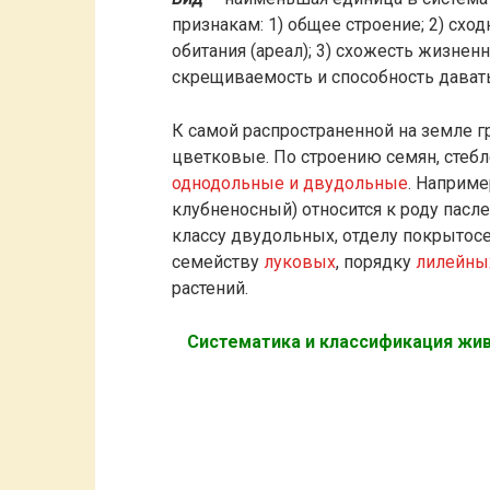
признакам: 1) общее строение; 2) схо
обитания (ареал); 3) схожесть жизнен
скрещиваемость и способность дават
К самой распространенной на земле г
цветковые. По строению семян, стебл
однодольные и двудольные
. Наприме
клубненосный) относится к роду пасл
классу двудольных, отделу покрытосе
семейству
луковых
, порядку
лилейны
растений.
Систематика и классификация жи