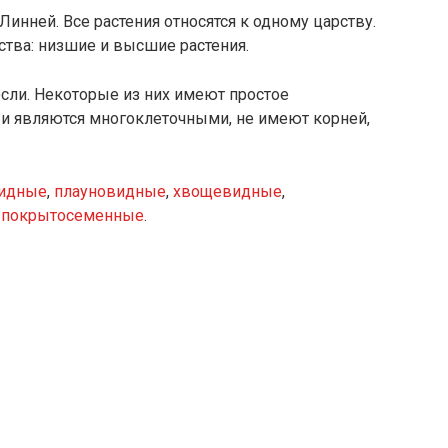
Линней. Все растения относятся к одному царству.
ства: низшие и высшие растения.
сли. Некоторые из них имеют простое
я и являются многоклеточными, не имеют корней,
идные
,
плауновидные
,
хвощевидные
,
и
покрытосеменные
.