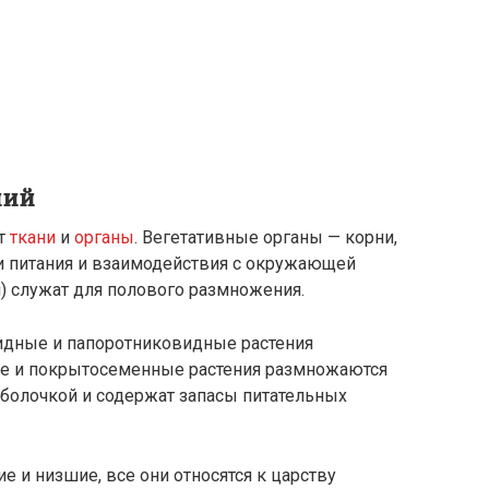
ний
т
ткани
и
органы
. Вегетативные органы — корни,
и питания и взаимодействия с окружающей
) служат для полового размножения.
дные и папоротниковидные растения
е и покрытосеменные растения размножаются
болочкой и содержат запасы питательных
е и низшие, все они относятся к царству