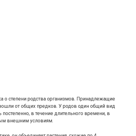
ка о степени родства организмов. Принадлежащие
зошли от общих предков. У родов один общий вид
 постепенно, в течение длительного времени, в
ным внешним условиям.
ке, он объединяет растения, схожие по 4