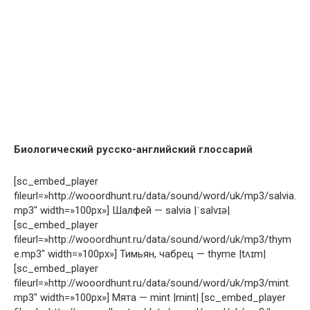
Биологический русско-английский глоссарий
[sc_embed_player
fileurl=»http://wooordhunt.ru/data/sound/word/uk/mp3/salvia.
mp3″ width=»100px»] Шалфей — salvia
|
ˈsalvɪə
|
[sc_embed_player
fileurl=»http://wooordhunt.ru/data/sound/word/uk/mp3/thym
e.mp3″ width=»100px»] Тимьян, чабрец — thyme
|
tʌɪm
|
[sc_embed_player
fileurl=»http://wooordhunt.ru/data/sound/word/uk/mp3/mint.
mp3″ width=»100px»] Мята — mint
|mint|
[sc_embed_player