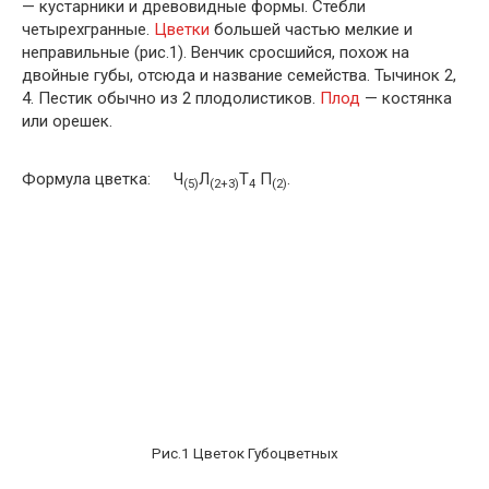
— кустарники и древовидные формы. Стебли
четырехгранные.
Цветки
большей частью мелкие и
неправильные (рис.1). Венчик сросшийся, похож на
двойные губы, отсюда и название семейства. Тычи­нок 2,
4. Пестик обычно из 2 плодолистиков.
Плод
— костянка
или орешек.
Формула цветка:
Ч
Л
Т
П
.
(5)
(2+3)
4
(2)
Рис.1 Цветок Губоцветных