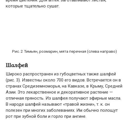
которые тща­тельно сушат.
Рис. 2 Тимьян, розмарин, мята перечная (слева направо)
Шалфей
Широко распространен из губоцветных также
шалфей
(рис. 3). Известны около 700 его видов. Встречается он в
странах Средиземноморья, на Кавка­зе, в Крыму, Средней
Азии. Это лекарственное и декоративное растение —
отличная пряность. Из шалфея получают эфирные масла.
В народе шал­фей называют «травой жизни», т. к. он
полезен при многих заболеваниях. Им обычно полощут
рот при зубной боли и горло при ангине.