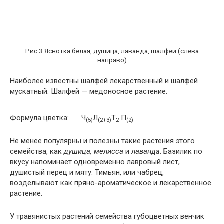
Рис.3 Яснотка белая, душица, лаванда, шалфей (слева
направо)
Наиболее известны шалфей лекарственный и шалфей
мускатный. Шалфей — медоносное растение.
Формула цветка:
Ч
Л
Т
П
.
(5)
(2+3)
2
(2)
Не менее популярны и полезны такие растения этого
семейства, как
душица, мелисса
и
лаванда
. Базилик по
вкусу напоминает одновременно лавровый лист,
душистый перец и мяту. Тимьян, или чабрец,
возделывают как пряно-ароматическое и лекарственное
растение.
У травянистых растений семейства губоцветных венчик