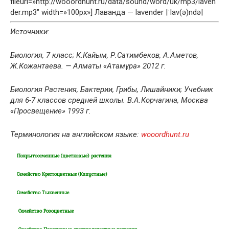
fileurl=»http://wooordhunt.ru/data/sound/word/uk/mp3/laven
der.mp3″ width=»100px»] Лаванда — lavender
|
ˈlav(ə)ndə
|
Источники:
Биология, 7 класс; К.Кайым, Р.Сатимбеков, А.Аметов,
Ж.Кожантаева. — Алматы «Атамұра» 2012 г.
Биология Растения, Бактерии, Грибы, Лишайники; Учебник
для 6-7 классов средней школы. В.А.Корчагина, Москва
«Просвещение» 1993 г.
Терминология на английском языке:
wooordhunt.ru
Покрытосеменные (цветковые) растения
Семейство Крестоцветные (Капустные)
Семейство Тыквенные
Семейство Розоцветные