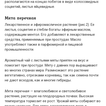
располагаются на концах побегов в виде колосовидных
соцветий, листья яйцевидные.
Мята перечная
Лекарственное и эфиромасличное растение (рис.2). Ее
листья, соцветия и стебли богаты эфирным маслом,
содержащим ментол. Его добавляют в лекарственные
средства, применяемые при простудах. Масло
употребляют также в парфюмерной и пищевой
промышленности.
Ароматный чай с листьями мяты приятен на вкус и
помогает при простуде. Мяту с давних пор выращивают
во многих странах мира. Размножают это растение
вегетативно, отрезками корневищ, так как семена почти
не дают всходов, как и многие гибриды.
Мята перечная
— влаголюбивое и светолюбивое
растение, растущее на плодородных почвах. Высокая
температура тормозит ее рост. Урожай мяты собирают во
время цветения. Для аптек заготавливают листья,