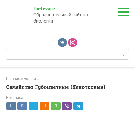
Перейти
к
Bio-Lessons
Образовательный сайт по
контенту
биологии
Поиск:
Главная
»
Ботаника
Семейство Губоцветные (Яснотковые)
Ботаника