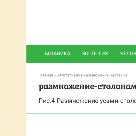
Перейти
к
контенту
БОТАНИКА
ЗООЛОГИЯ
ЧЕЛО
Главная
»
Вегетативное размножение растений
размножение-столона
Рис.4 Размножение усами-стол