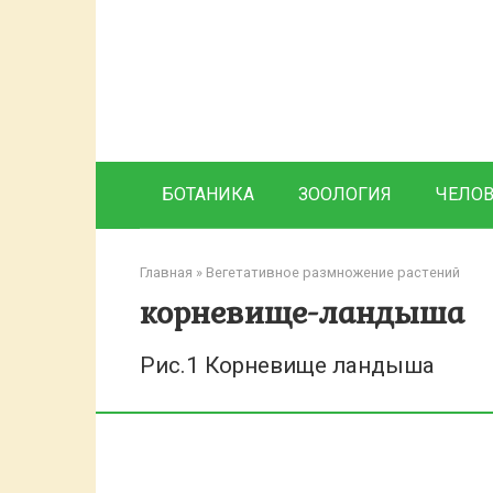
Перейти
к
контенту
БОТАНИКА
ЗООЛОГИЯ
ЧЕЛО
Главная
»
Вегетативное размножение растений
корневище-ландыша
Рис.1 Корневище ландыша