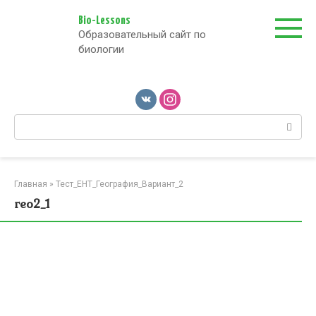
Перейти
к
Bio-Lessons
Образовательный сайт по
контенту
биологии
Поиск:
Главная
»
Тест_ЕНТ_География_Вариант_2
гео2_1