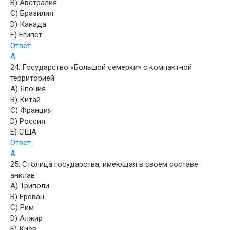
B) Австралия
C) Бразилия
D) Канада
E) Египет
Ответ
A
24. Государство «Большой семерки» с компактной
территорией
A) Япония
B) Китай
C) Франция
D) Россия
E) США
Ответ
A
25. Столица государства, имеющая в своем составе
анклав
A) Триполи
B) Ереван
C) Рим
D) Алжир
E) Киев