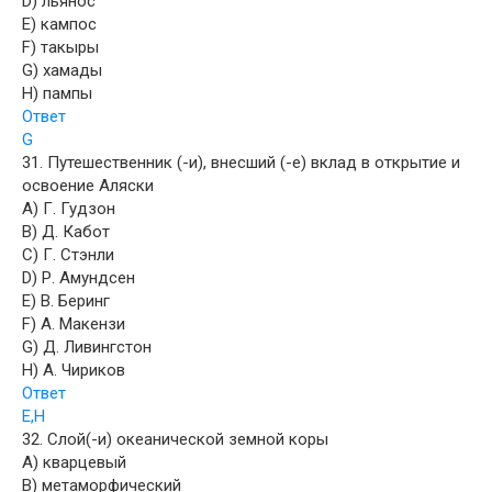
D) льянос
E) кампос
F) такыры
G) хамады
H) пампы
Ответ
G
31. Путешественник (-и), внесший (-е) вклад в открытие и
освоение Аляски
A) Г. Гудзон
B) Д. Кабот
C) Г. Стэнли
D) Р. Амундсен
E) В. Беринг
F) А. Макензи
G) Д. Ливингстон
H) А. Чириков
Ответ
E,H
32. Слой(-и) океанической земной коры
A) кварцевый
B) метаморфический