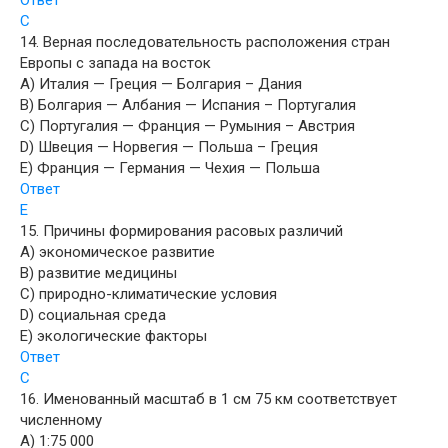
Ответ
C
14. Верная последовательность расположения стран
Европы с запада на восток
A) Италия — Греция — Болгария – Дания
B) Болгария — Албания — Испания – Португалия
C) Португалия — Франция — Румыния – Австрия
D) Швеция — Норвегия — Польша – Греция
E) Франция — Германия — Чехия — Польша
Ответ
Е
15. Причины формирования расовых различий
A) экономическое развитие
B) развитие медицины
C) природно-климатические условия
D) социальная среда
E) экологические факторы
Ответ
C
16. Именованный масштаб в 1 см 75 км соответствует
численному
A) 1:75 000