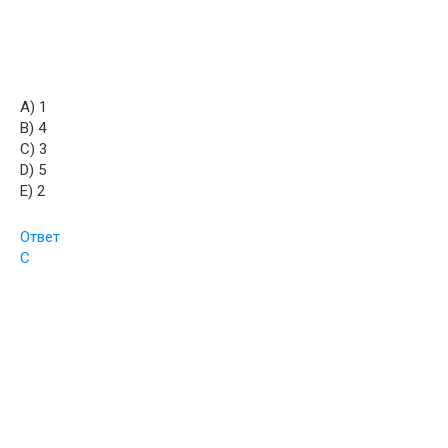
A) 1
B) 4
C) 3
D) 5
E) 2
Ответ
C