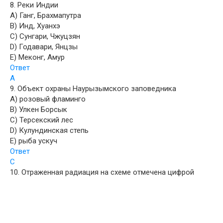
8. Реки Индии
A) Ганг, Брахмапутра
B) Инд, Хуанхэ
C) Сунгари, Чжуцзян
D) Годавари, Янцзы
E) Меконг, Амур
Ответ
A
9. Объект охраны Наурызымского заповедника
A) розовый фламинго
B) Улкен Борсык
C) Терсекский лес
D) Кулундинская степь
E) рыба ускуч
Ответ
C
10. Отраженная радиация на схеме отмечена цифрой