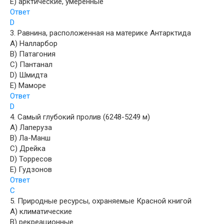
E) арктические, умеренные
Ответ
D
3. Равнина, расположенная на материке Антарктида
A) Налларбор
B) Патагония
C) Пантанал
D) Шмидта
E) Маморе
Ответ
D
4. Самый глубокий пролив (6248-5249 м)
A) Лаперуза
B) Ла-Манш
C) Дрейка
D) Торресов
E) Гудзонов
Ответ
C
5. Природные ресурсы, охраняемые Красной книгой
A) климатические
B) рекреационные