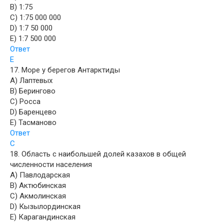
B) 1:75
C) 1:75 000 000
D) 1:7 50 000
E) 1:7 500 000
Ответ
Е
17. Море у берегов Антарктиды
A) Лаптевых
B) Берингово
C) Росса
D) Баренцево
E) Тасманово
Ответ
С
18. Область с наибольшей долей казахов в общей
численности населения
A) Павлодарская
B) Актюбинская
C) Акмолинская
D) Кызылординская
E) Карагандинская