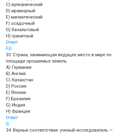
C) вулканический
D) мраморный
E) магматический
F) осадочный
G) базальтовый
H) гранитный
Ответ
F,G
33. Страна, занимающая ведущее место в мире по
площади орошаемых земель
A) Германия
B) Англия
C) Казахстан
D) Россия
E) Япония
F) Бразилия
G) Индия
H) Франция
Ответ
G
34. Верные соответствия: ученый-исследователь —