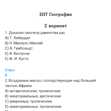
ЕНТ География
2 вариант
1. Доказал гипотезу равенства рас
A) Т. Хейердал
B) Н. Миклухо-Маклай
C) А. Гумбольдт
D) А. Веспуччи
E) Ж. И. Кусто
Ответ
B
2. Воздушные массы, господствующие над большей
частью Африки
A) антарктические, тропические
B) экваториальные, арктические
C) умеренные, тропические
D) экваториальные, тропические