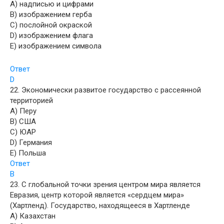
A) надписью и цифрами
B) изображением герба
C) послойной окраской
D) изображением флага
E) изображением символа
Ответ
D
22. Экономически развитое государство с рассеянной
территорией
A) Перу
B) США
C) ЮАР
D) Германия
E) Польша
Ответ
B
23. С глобальной точки зрения центром мира является
Евразия, центр которой является «сердцем мира»
(Хартленд). Государство, находящееся в Хартленде
A) Казахстан