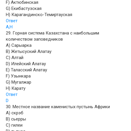
F) Актюбинская
G) Екибастузская
H) Карагандинско-Темиртауская
Ответ
A,H
29. Горная система Казахстана с наибольшим
количеством заповедников
A) Сарыарка
B) Жетысуский Алатау
C) Алтай
D) Илейский Алатау
E) Таласский Алатау
F) Узынкара
G) Мугалжар
H) Карату
Ответ
D
30. Местное название каменистых пустынь Африки
A) скрэб
B) сьерры
C) гилеи