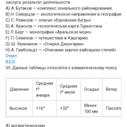
заслуга, результат деятельности
A) А. Бутаков — комплекс зонального районирования
B) Н. Северцов — экологическое направление в географии
C) С. Ремезов — описал «бэровские бугры»
D) А. Краснов — геологическая карта Туркестана
E) Л. Берг — монография «Аральское море»
F) П. Семенов — путешествие в Кашгарию
G) Ш. Уалиханов — «Очерки Джунгарии»
H) А. Гумбольдт — «Описание киргиз-кайсацких степей»
Ответ
B,E,G
35. Данные таблицы относятся к климатическому поясу
Средняя
Средняя
Давление
tº
Осадки
Ветер
tº июля
января
Менее
Высокое
+16°
+32°
Пассаты
100 мм
A) антарктическому