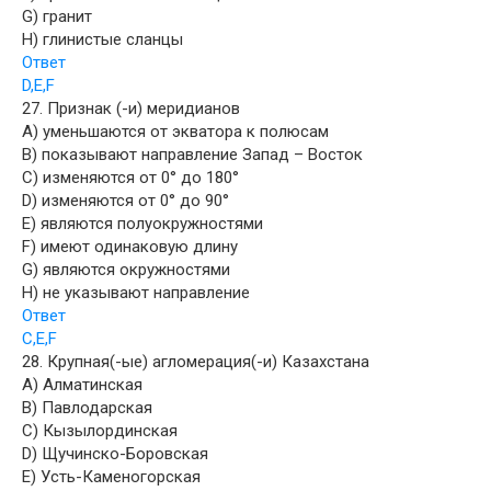
G) гранит
H) глинистые сланцы
Ответ
D,E,F
27. Признак (-и) меридианов
A) уменьшаются от экватора к полюсам
B) показывают направление Запад – Восток
C) изменяются от 0° до 180°
D) изменяются от 0° до 90°
E) являются полуокружностями
F) имеют одинаковую длину
G) являются окружностями
H) не указывают направление
Ответ
C,E,F
28. Крупная(-ые) агломерация(-и) Казахстана
A) Алматинская
B) Павлодарская
C) Кызылординская
D) Щучинско-Боровская
E) Усть-Каменогорская