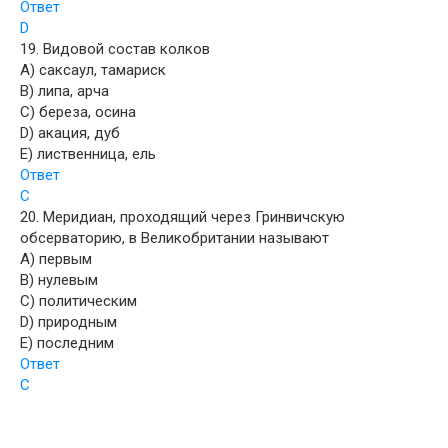
Ответ
D
19. Видовой состав колков
A) саксаул, тамариск
B) липа, арча
C) береза, осина
D) акация, дуб
E) лиственница, ель
Ответ
C
20. Меридиан, проходящий через Гринвичскую
обсерваторию, в Великобритании называют
A) первым
B) нулевым
C) политическим
D) природным
E) последним
Ответ
C