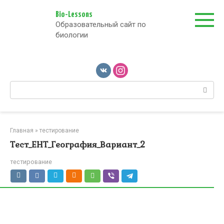
Перейти
к
Bio-Lessons
Образовательный сайт по
контенту
биологии
Поиск:
Главная
»
тестирование
Тест_ЕНТ_География_Вариант_2
тестирование