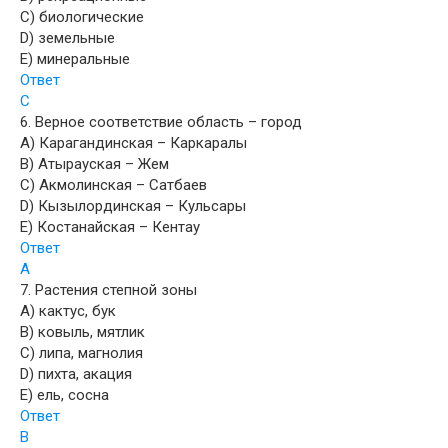
C) биологические
D) земельные
E) минеральные
Ответ
C
6. Верное соответствие область – город
A) Карагандинская – Каркаралы
B) Атырауская – Жем
C) Акмолинская – Сатбаев
D) Кызылординская – Кульсары
E) Костанайская – Кентау
Ответ
A
7. Растения степной зоны
A) кактус, бук
B) ковыль, мятлик
C) липа, магнолия
D) пихта, акация
E) ель, сосна
Ответ
B