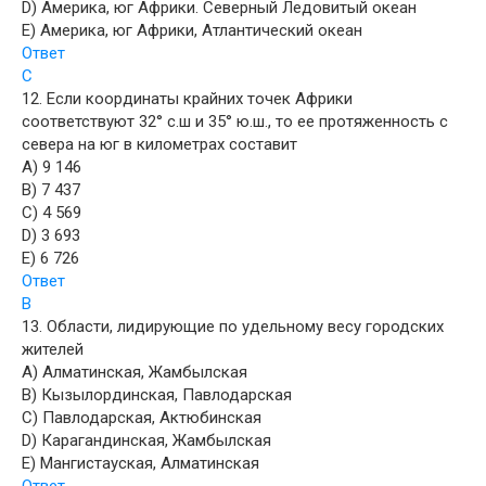
D) Америка, юг Африки. Северный Ледовитый океан
E) Америка, юг Африки, Атлантический океан
Ответ
C
12. Если координаты крайних точек Африки
соответствуют 32° с.ш и 35° ю.ш., то ее протяженность с
севера на юг в километрах составит
A) 9 146
B) 7 437
C) 4 569
D) 3 693
E) 6 726
Ответ
В
13. Области, лидирующие по удельному весу городских
жителей
A) Алматинская, Жамбылская
B) Кызылординская, Павлодарская
C) Павлодарская, Актюбинская
D) Карагандинская, Жамбылская
E) Мангистауская, Алматинская