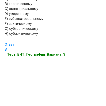
B) тропическому
C) экваториальному
D) умеренному
E) субэкваториальному
F) арктическому
G) субтропическому
H) субарктическому
Ответ
B
Тест_ЕНТ_География_Вариант_3