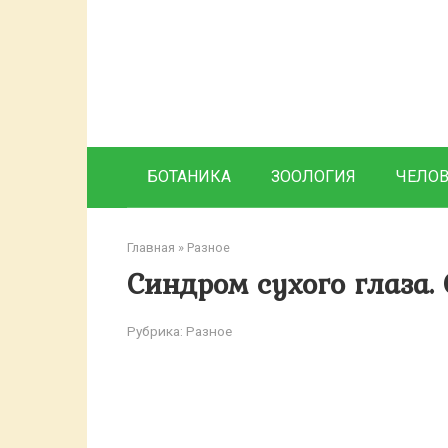
Перейти
к
контенту
БОТАНИКА
ЗООЛОГИЯ
ЧЕЛО
Главная
»
Разное
Синдром сухого глаза.
Рубрика:
Разное