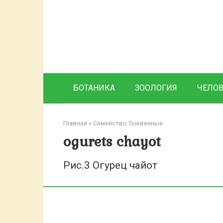
Перейти
к
контенту
БОТАНИКА
ЗООЛОГИЯ
ЧЕЛО
Главная
»
Семейство Тыквенные
ogurets chayot
Рис.3 Огурец чайот