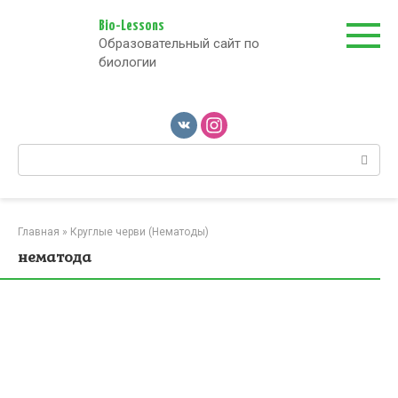
Перейти
к
Bio-Lessons
Образовательный сайт по
контенту
биологии
Поиск:
Главная
»
Круглые черви (Нематоды)
нематода