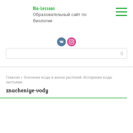
Перейти
к
Bio-Lessons
Образовательный сайт по
контенту
биологии
Поиск:
Главная
»
Значение воды в жизни растений. Испарение воды
листьями.
znacheniye-vody