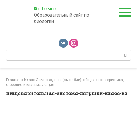
Перейти
к
Bio-Lessons
Образовательный сайт по
контенту
биологии
Поиск:
Главная
»
Класс Земноводные (Амфибии): общая характеристика,
строение и классификация
пищеварительная-система-лягушки-класс-кз