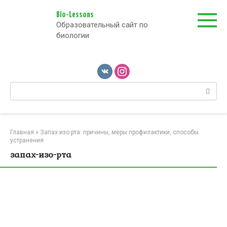
Перейти
к
Bio-Lessons
Образовательный сайт по
контенту
биологии
Поиск:
Главная
»
Запах изо рта: причины, меры профилактики, способы
устранения
запах-изо-рта