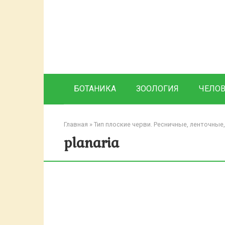
Перейти
к
контенту
БОТАНИКА
ЗООЛОГИЯ
ЧЕЛО
Главная
»
Тип плоские черви. Ресничные, ленточные
planaria