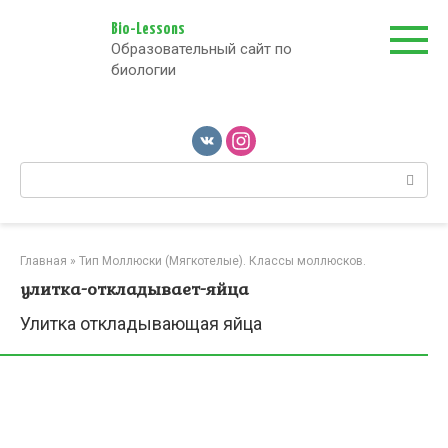
Перейти
к
Bio-Lessons
Образовательный сайт по
контенту
биологии
Поиск:
Главная
»
Тип Моллюски (Мягкотелые). Классы моллюсков.
улитка-откладывает-яйца
Улитка откладывающая яйца