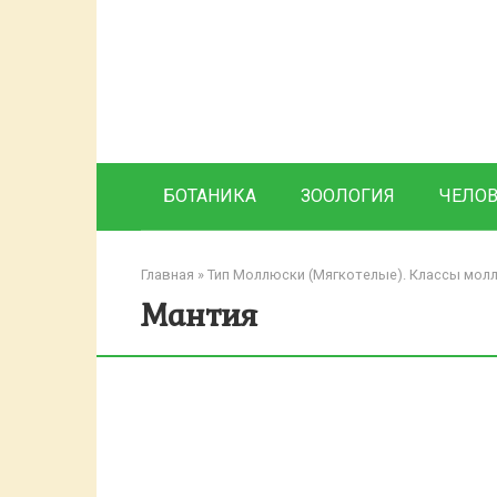
Перейти
к
контенту
БОТАНИКА
ЗООЛОГИЯ
ЧЕЛО
Главная
»
Тип Моллюски (Мягкотелые). Классы мол
Мантия