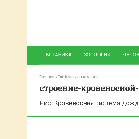
Перейти
к
контенту
БОТАНИКА
ЗООЛОГИЯ
ЧЕЛО
Главная
»
Тип Кольчатые черви
строение-кровеносной
Рис. Кровеносная система дожд