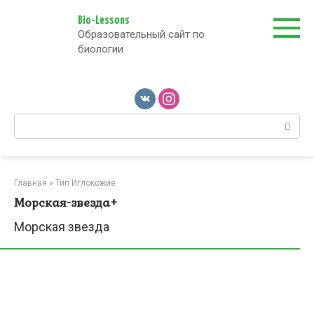
Перейти
к
Bio-Lessons
Образовательный сайт по
контенту
биологии
Поиск:
Главная
»
Тип Иглокожие
Морская-звезда+
Морская звезда