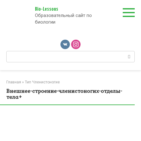
Перейти
к
Bio-Lessons
Образовательный сайт по
контенту
биологии
Поиск:
Главная
»
Тип Членистоногие
Внешнее-строение-членистоногих-отделы-
тела+