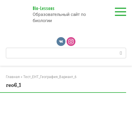
Перейти
к
Bio-Lessons
Образовательный сайт по
контенту
биологии
Поиск:
Главная
»
Тест_ЕНТ_География_Вариант_6
гео6_1