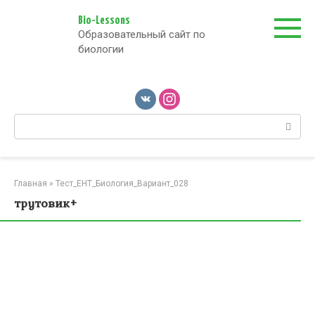
Перейти
к
Bio-Lessons
Образовательный сайт по
контенту
биологии
Поиск:
Главная
»
Тест_ЕНТ_Биология_Вариант_028
трутовик+