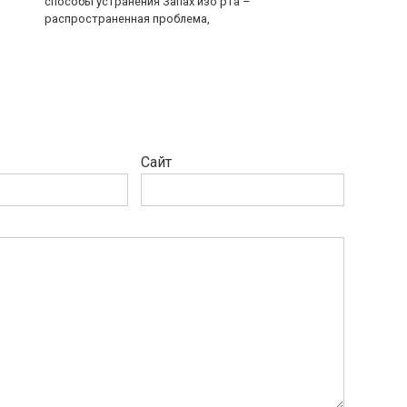
способы устранения Запах изо рта –
распространенная проблема,
Сайт