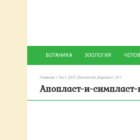
Перейти
к
контенту
БОТАНИКА
ЗООЛОГИЯ
ЧЕЛО
Главная
»
Тест_ЕНТ_Биология_Вариант_011
Апопласт-и-симпласт-