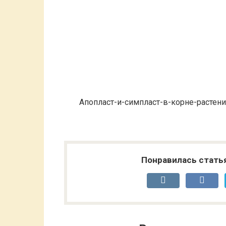
Апопласт-и-симпласт-в-корне-растен
Понравилась стать