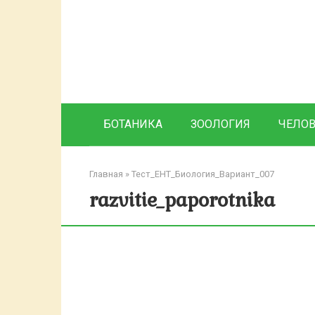
Перейти
к
контенту
БОТАНИКА
ЗООЛОГИЯ
ЧЕЛО
Главная
»
Тест_ЕНТ_Биология_Вариант_007
razvitie_paporotnika