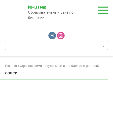
Перейти
к
Bio-Lessons
Образовательный сайт по
контенту
биологии
Поиск:
Главная
»
Строение семян двудольных и однодольных растений
cover