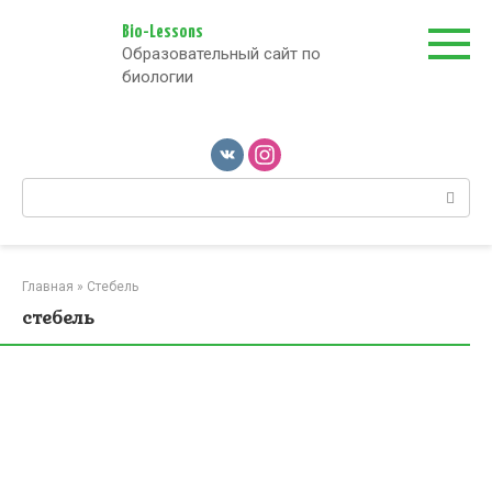
Перейти
к
Bio-Lessons
Образовательный сайт по
контенту
биологии
Поиск:
Главная
»
Стебель
стебель