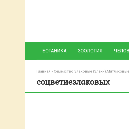
Перейти
к
контенту
БОТАНИКА
ЗООЛОГИЯ
ЧЕЛО
Главная
»
Семейство Злаковые (Злаки).Мятликовые
соцветиезлаковых