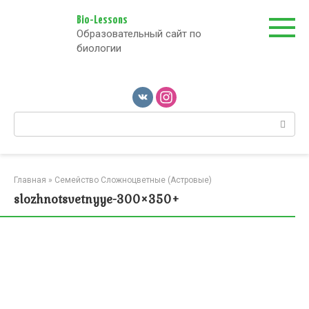
Перейти
к
Bio-Lessons
Образовательный сайт по
контенту
биологии
Поиск:
Главная
»
Семейство Сложноцветные (Астровые)
slozhnotsvetnyye-300×350+