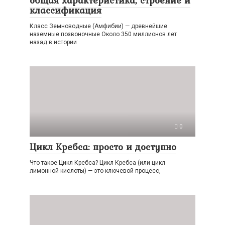
общая характеристика, строение и
классификация
Класс Земноводные (Амфибии) — древнейшие
наземные позвоночные Около 350 миллионов лет
назад в истории
0
Цикл Кребса: просто и доступно
Что такое Цикл Кребса? Цикл Кребса (или цикл
лимонной кислоты) — это ключевой процесс,