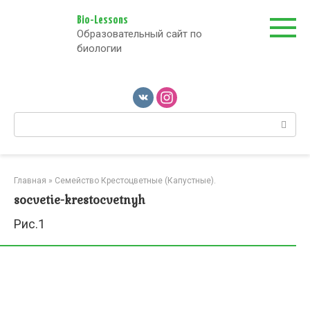
Перейти
к
Bio-Lessons
Образовательный сайт по
контенту
биологии
Поиск:
Главная
»
Семейство Крестоцветные (Капустные).
socvetie-krestocvetnyh
Рис.1