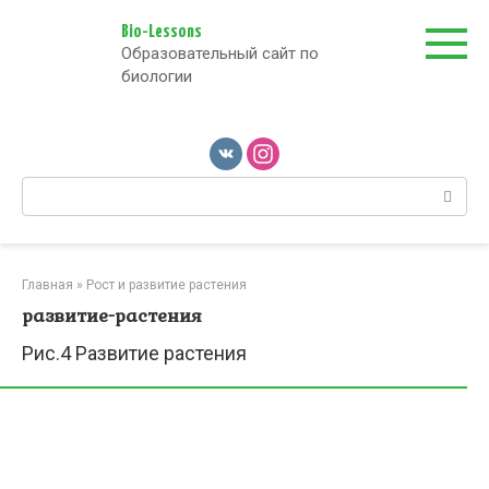
Перейти
к
Bio-Lessons
Образовательный сайт по
контенту
биологии
Поиск:
Главная
»
Рост и развитие растения
развитие-растения
Рис.4 Развитие растения