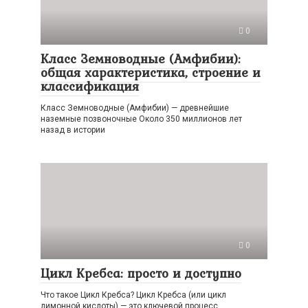
0
Класс Земноводные (Амфибии):
общая характеристика, строение и
классификация
Класс Земноводные (Амфибии) — древнейшие
наземные позвоночные Около 350 миллионов лет
назад в истории
0
Цикл Кребса: просто и доступно
Что такое Цикл Кребса? Цикл Кребса (или цикл
лимонной кислоты) — это ключевой процесс,