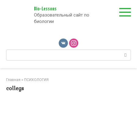
Перейти
к
Bio-Lessons
Образовательный сайт по
контенту
биологии
Поиск:
Главная
»
ПСИХОЛОГИЯ
collegs