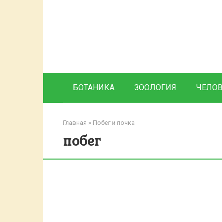
Перейти
к
контенту
БОТАНИКА
ЗООЛОГИЯ
ЧЕЛО
Главная
»
Побег и почка
побег