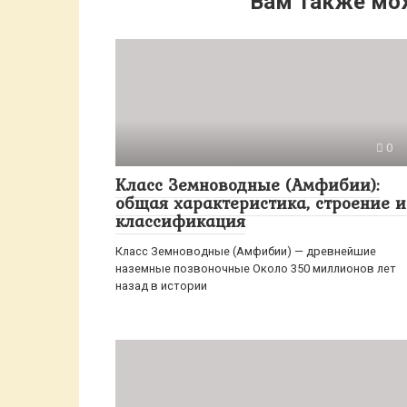
Вам также мо
0
Класс Земноводные (Амфибии):
общая характеристика, строение и
классификация
Класс Земноводные (Амфибии) — древнейшие
наземные позвоночные Около 350 миллионов лет
назад в истории