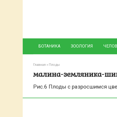
Перейти
к
контенту
БОТАНИКА
ЗООЛОГИЯ
ЧЕЛО
Главная
»
Плоды
малина-земляника-ши
Рис.6 Плоды с разросшимся цв