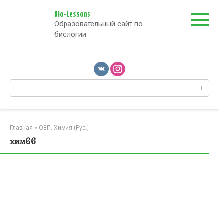
Перейти
к
Bio-Lessons
Образовательный сайт по
контенту
биологии
Поиск:
Главная
»
ОЗП. Химия (Рус.)
хим66