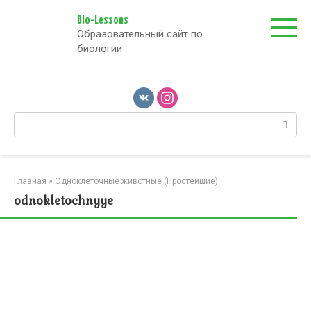
Перейти
к
Bio-Lessons
Образовательный сайт по
контенту
биологии
Поиск:
Главная
»
Одноклеточные животные (Простейшие)
odnokletochnyye