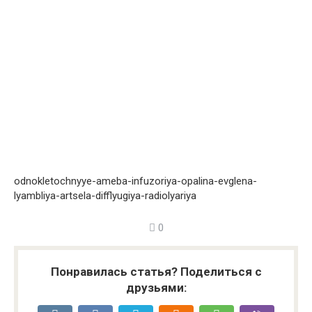
odnokletochnyye-ameba-infuzoriya-opalina-evglena-
lyambliya-artsela-difflyugiya-radiolyariya
0
Понравилась статья? Поделиться с
друзьями: