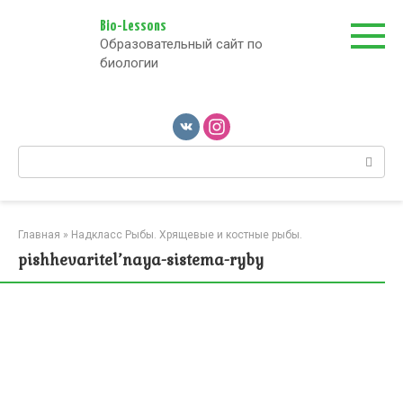
Перейти
к
Bio-Lessons
Образовательный сайт по
контенту
биологии
Поиск:
Главная
»
Надкласс Рыбы. Хрящевые и костные рыбы.
pishhevaritel’naya-sistema-ryby