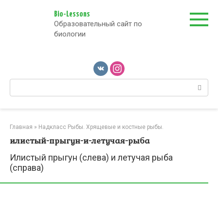
Перейти
к
Bio-Lessons
Образовательный сайт по
контенту
биологии
Поиск:
Главная
»
Надкласс Рыбы. Хрящевые и костные рыбы.
илистый-прыгун-и-летучая-рыба
Илистый прыгун (слева) и летучая рыба
(справа)