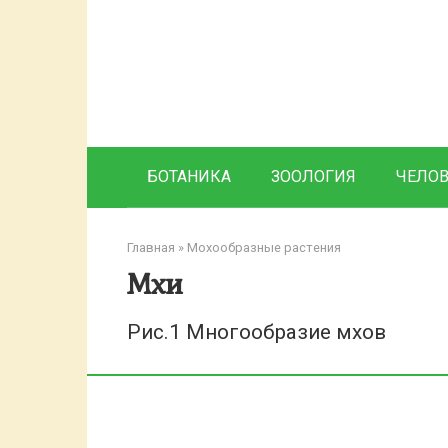
Перейти
к
контенту
БОТАНИКА
ЗООЛОГИЯ
ЧЕЛО
Главная
»
Мохообразные растения
Мхи
Рис.1 Многообразие мхов