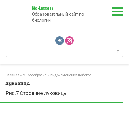
Перейти
к
Bio-Lessons
Образовательный сайт по
контенту
биологии
Поиск:
Главная
»
Многообразие и видоизменения побегов
луковица
Рис.7 Строение луковицы