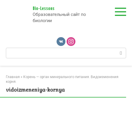
Перейти
к
Bio-Lessons
Образовательный сайт по
контенту
биологии
Поиск:
Главная
»
Корень — орган минерального питания. Видоизменения
корня.
vidoizmeneniya-kornya