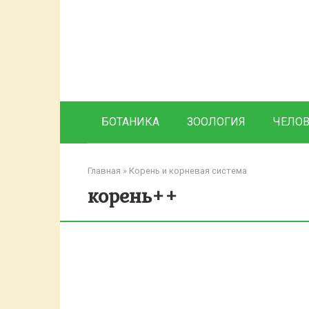
Перейти
к
контенту
БОТАНИКА
ЗООЛОГИЯ
ЧЕЛО
Главная
»
Корень и корневая система
корень++