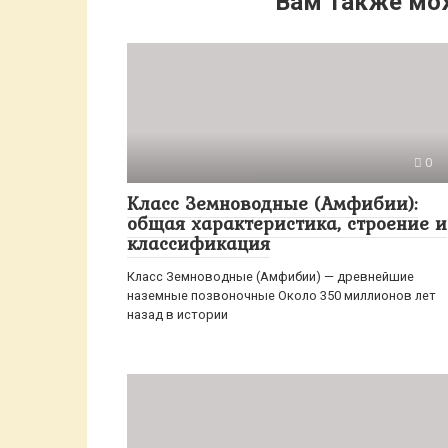
Вам также мо
0
Класс Земноводные (Амфибии):
общая характеристика, строение и
классификация
Класс Земноводные (Амфибии) — древнейшие
наземные позвоночные Около 350 миллионов лет
назад в истории