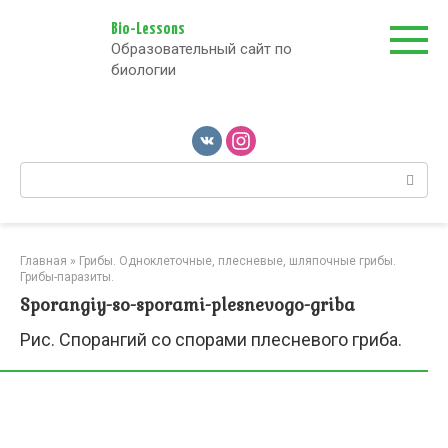
Перейти
к
Bio-Lessons
Образовательный сайт по
контенту
биологии
Поиск:
Главная
»
Грибы. Одноклеточные, плесневые, шляпочные грибы.
Грибы-паразиты.
Sporangiy-so-sporami-plesnevogo-griba
Рис. Спорангий со спорами плесневого гриба.